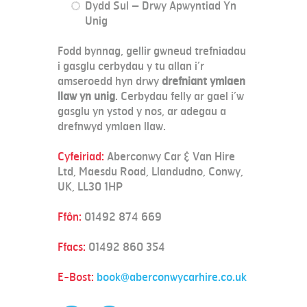
Dydd Sul – Drwy Apwyntiad Yn
Unig
Fodd bynnag, gellir gwneud trefniadau
i gasglu cerbydau y tu allan i’r
amseroedd hyn drwy
drefniant ymlaen
llaw yn unig
. Cerbydau felly ar gael i’w
gasglu yn ystod y nos, ar adegau a
drefnwyd ymlaen llaw.
Cyfeiriad:
Aberconwy Car & Van Hire
Ltd, Maesdu Road, Llandudno, Conwy,
UK, LL30 1HP
Ffôn:
01492 874 669
Ffacs:
01492 860 354
E-Bost:
book@aberconwycarhire.co.uk