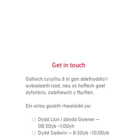
Get in touch
Gallwch cysylltu â ni gan ddefnyddio’r
wybodaeth isod, neu os hoffech gael
dyfynbris, cwblhewch y ffurflen.
Ein oriau gwaith rheolaidd yw:
Dydd Llun i ddydd Gwener –
08:30yb -1:00yh
Dydd Sadwrn – 8:30yb -10:00yb