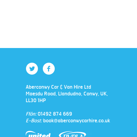
Twitter
Facebook
Aberconwy Car & Van Hire Ltd
Maesdu Road
,
Llandudno
,
Conwy
,
UK
,
LL30 1HP
Ffôn:
01492 874 669
E-Bost:
book@aberconwycarhire.co.uk